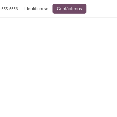
Identificarse
Contáctenos
5-555-5556