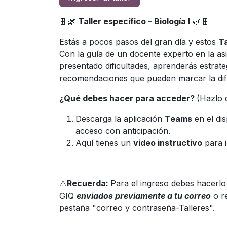
🧬🌿
Taller específico – Biología I
🌿🧬
Estás a pocos pasos del gran día y estos
Ta
Con la guía de un docente experto en la a
presentado dificultades, aprenderás estrate
recomendaciones que pueden marcar la dife
¿Qué debes hacer para acceder?
(Hazlo 
Descarga la aplicación
Teams
en el dis
acceso con anticipación.
Aquí tienes un
video instructivo
para i
⚠️
Recuerda:
Para el ingreso debes hacerlo
GIQ
enviados previamente a tu correo
o r
pestaña "correo y contraseña-Talleres".