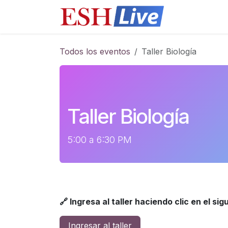
Ir al contenido
Cursos
​Q
Todos los eventos
Taller Biología
Taller Biología
5:00 a 6:30 PM
🔗 Ingresa al taller haciendo clic en el si
Ingresar al taller