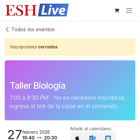
Ir al contenido
Todos los eventos
Inscripciones
cerradas
Taller Biología
7:00 a 8:30 PM - No es necesario inscribirse,
ingresa al link de la clase en el contenido
Añadir al calendario:
27
febrero 2026
19:40
20:30