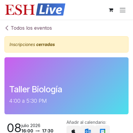
Ir al contenido
Todos los eventos
Inscripciones
cerradas
Taller Biología
4:00 a 5:30 PM
Añadir al calendario:
08
julio 2026
16:00
17:30