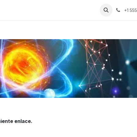
uienes Somos​​
Contáctenos
Inicio
Eventos
+1 55
guiente enlace.