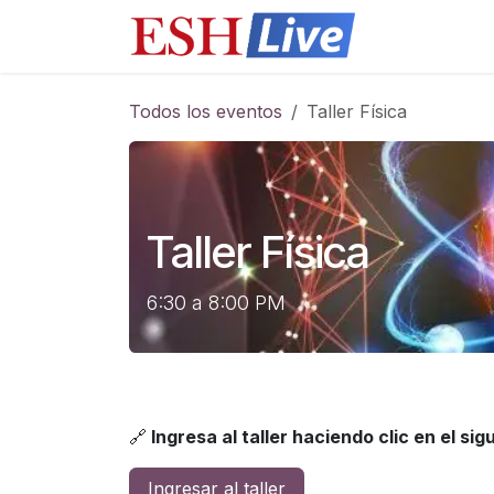
Ir al contenido
Cursos
​Q
Todos los eventos
Taller Física
Taller Física
6:30 a 8:00 PM
🔗
Ingresa al taller haciendo clic en el si
Ingresar al taller