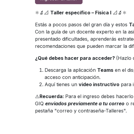
⚛️🔬📐
Taller específico – Física I
📐🔬⚛️
Estás a pocos pasos del gran día y estos
Ta
Con la guía de un docente experto en la a
presentado dificultades, aprenderás estrate
recomendaciones que pueden marcar la dife
¿Qué debes hacer para acceder?
(Hazlo 
Descarga la aplicación
Teams
en el dis
acceso con anticipación.
Aquí tienes un
video instructivo
para i
⚠️
Recuerda:
Para el ingreso debes hacerlo
GIQ
enviados previamente a tu correo
o r
pestaña "correo y contraseña-Talleres".