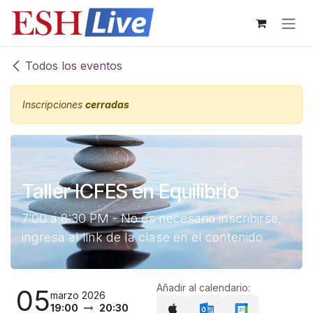
Ir al contenido
Todos los eventos
Inscripciones
cerradas
Taller ICFES en Equilibrio
7:00 a 8:30 PM - No es necesario inscribirse,
ingresa al link de la clase en el contenido
Añadir al calendario:
05
marzo 2026
19:00
20:30