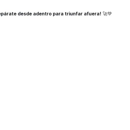
epárate desde adentro para triunfar afuera!
🚀💚