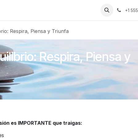
uienes Somos​​
Contáctenos
Inicio
Eventos
+1 55
brio: Respira, Piensa y Triunfa
ilibrio: Respira, Piensa y
esión es IMPORTANTE que traigas:
es