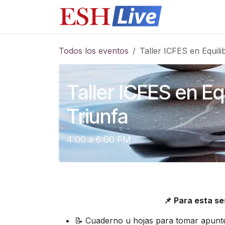
Ir al contenido
Cursos
​Q
Todos los eventos
Taller ICFES en Equili
Taller ICFES en Equ
Triunfa
4:00 a 6:00 PM
📌 Para esta s
📝 Cuaderno u hojas para tomar apunt