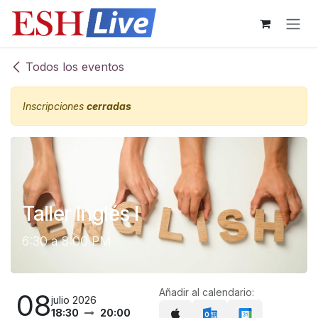
Ir al contenido
Todos los eventos
Inscripciones
cerradas
Taller Inglés I
6:30 a 8:00 PM
Añadir al calendario:
08
julio 2026
18:30
20:00