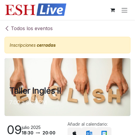
Ir al contenido
Todos los eventos
Inscripciones
cerradas
Taller Inglés II
7:00 a 8:30 PM
Añadir al calendario:
09
julio 2025
18:30
20:00