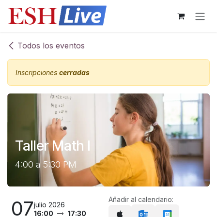
Ir al contenido
Todos los eventos
Inscripciones
cerradas
Taller Math I
4:00 a 5:30 PM
Añadir al calendario:
07
julio 2026
16:00
17:30