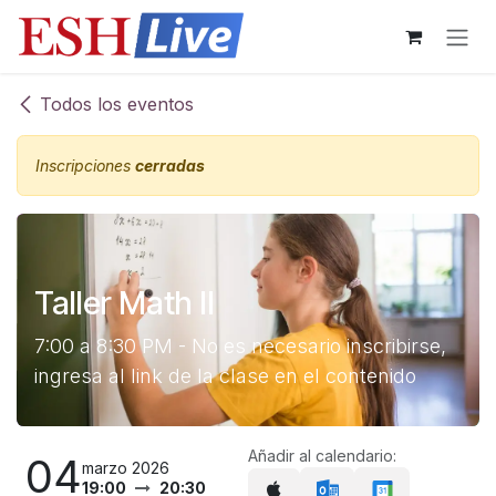
Ir al contenido
Todos los eventos
Inscripciones
cerradas
Taller Math II
7:00 a 8:30 PM - No es necesario inscribirse,
ingresa al link de la clase en el contenido
Añadir al calendario:
04
marzo 2026
19:00
20:30