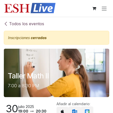
Ir al contenido
Todos los eventos
Inscripciones
cerradas
Taller Math II
7:00 a 8:30 PM
Añadir al calendario:
30
julio 2025
19:00
20:30