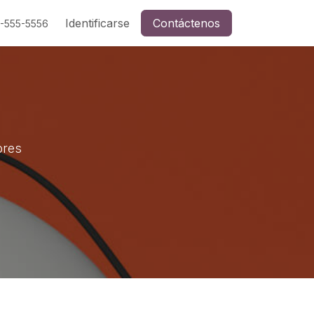
Identificarse
Contáctenos
5-555-5556
ores