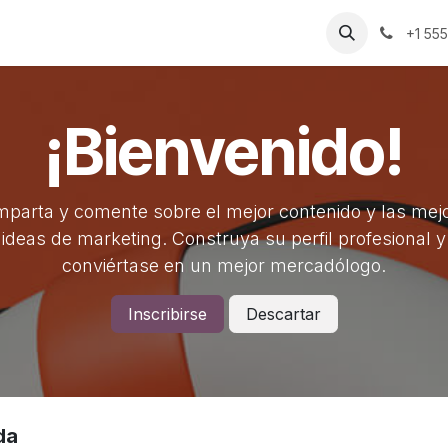
uienes Somos​​
Contáctenos
Inicio
Eventos
+1 55
¡Bienvenido!
parta y comente sobre el mejor contenido y las mej
ideas de marketing. Construya su perfil profesional y
conviértase en un mejor mercadólogo.
Inscribirse
Descartar
da