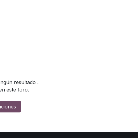
ingún resultado
.
n este foro.
caciones